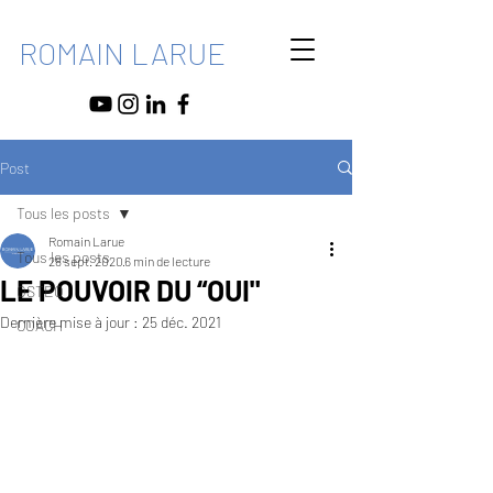
ROMAIN LARUE
Post
Tous les posts
Romain Larue
Tous les posts
28 sept. 2020
6 min de lecture
LE POUVOIR DU “OUI"
OSTEO
Dernière mise à jour :
25 déc. 2021
COACH