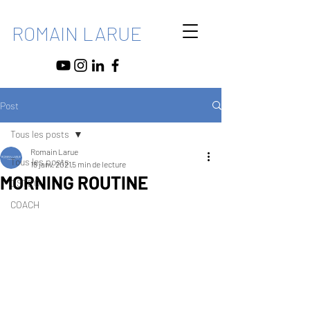
ROMAIN LARUE
Post
Tous les posts
Romain Larue
Tous les posts
18 janv. 2021
5 min de lecture
MORNING ROUTINE
OSTEO
COACH