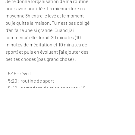
Je te donne l’organisation de ma routine 
pour avoir une idée. La mienne dure en 
moyenne 3h entre le levé et le moment 
ou je quitte la maison. Tu n’est pas obligé 
d’en faire une si grande. Quand j’ai 
commencé elle durait 20 minutes (10 
minutes de méditation et 10 minutes de 
sport) et puis en évoluant j’ai ajouter des 
petites choses (pas grand chose) :
- 5:15 : réveil
- 5:20 : routine de sport
- 5:40 : pomodoro de mise en route : 10 
minutes de méditation et 10 minutes 
d’écriture de journal
- 6:00 : pomodoro 2
- 6:25 : pause maison (lessive, 
rangement…)
- 6:30 : pomodoro 3